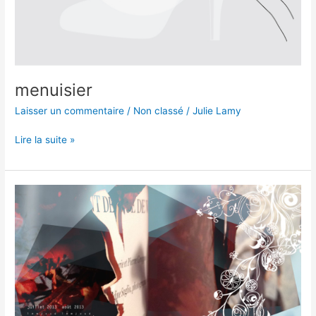
menuisier
Laisser un commentaire
/
Non classé
/
Julie Lamy
Lire la suite »
fond
d’écran
juillet-
août
!