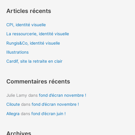
c
Articles récents
h
e
CPI, identité visuelle
r
La ressourcerie, identité visuelle
c
Rungis&Co, identité visuelle
h
Illustrations
e
Cardif, site la retraite en clair
r
:
Commentaires récents
Julie Lamy
dans
fond d’écran novembre !
Ciloute
dans
fond d’écran novembre !
Allegra
dans
fond d’écran juin !
Archives