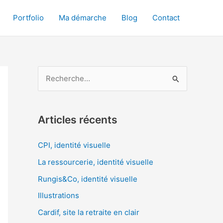
Portfolio
Ma démarche
Blog
Contact
R
e
c
Articles récents
h
e
CPI, identité visuelle
r
La ressourcerie, identité visuelle
c
Rungis&Co, identité visuelle
h
Illustrations
e
Cardif, site la retraite en clair
r