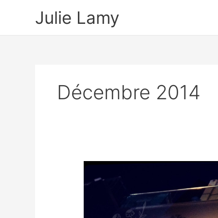
Aller
Julie Lamy
au
contenu
Décembre 2014
fond
d’écran
décembre
!