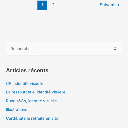
1
2
Suivant
→
R
e
c
Articles récents
h
e
CPI, identité visuelle
r
La ressourcerie, identité visuelle
c
Rungis&Co, identité visuelle
h
Illustrations
e
Cardif, site la retraite en clair
r