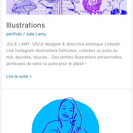
Illustrations
portfolio
/
Julie Lamy
JULIE LAMY. UX/UI designer & directrice artistique Linkedin
Link Instagram Illustrations Délicates, colorées ou juste au
noir, épurées, douces… Des petites illustrations personnelles,
porteuses de sens ou juste pour le plaisir !
Lire la suite »
Cardif,
site
la
retraite
en
clair