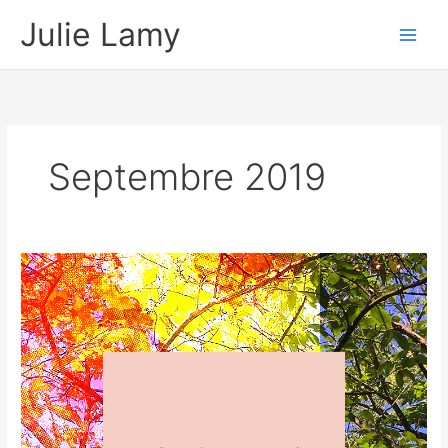
Aller
Julie Lamy
au
contenu
Septembre 2019
Bonne
rentrée
!