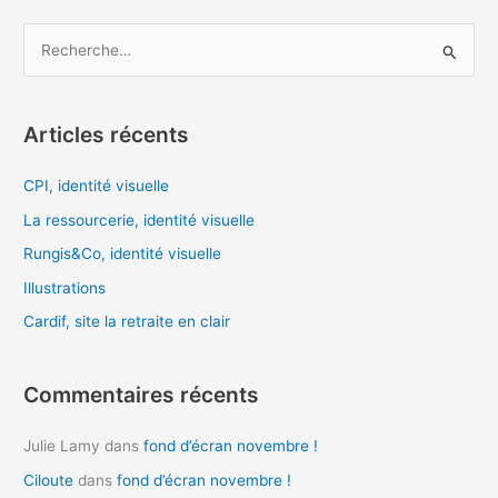
R
e
c
Articles récents
h
e
CPI, identité visuelle
r
La ressourcerie, identité visuelle
c
Rungis&Co, identité visuelle
h
Illustrations
e
Cardif, site la retraite en clair
r
:
Commentaires récents
Julie Lamy
dans
fond d’écran novembre !
Ciloute
dans
fond d’écran novembre !