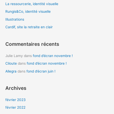
r
La ressourcerie, identité visuelle
c
Rungis&Co, identité visuelle
h
Illustrations
e
Cardif, site la retraite en clair
r
:
Commentaires récents
Julie Lamy
dans
fond d’écran novembre !
Ciloute
dans
fond d’écran novembre !
Allegra
dans
fond d’écran juin !
Archives
février 2023
février 2022