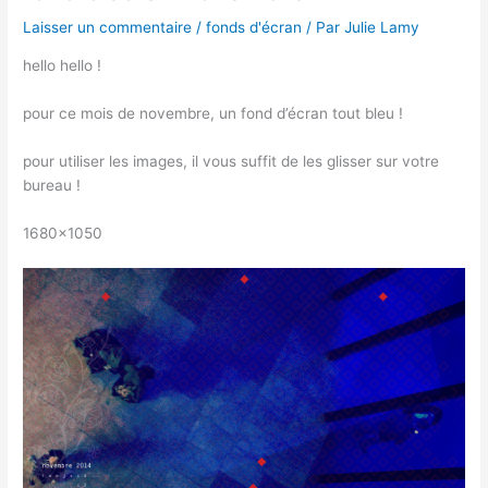
Laisser un commentaire
/
fonds d'écran
/ Par
Julie Lamy
hello hello !
pour ce mois de novembre, un fond d’écran tout bleu !
pour utiliser les images, il vous suffit de les glisser sur votre
bureau !
1680×1050