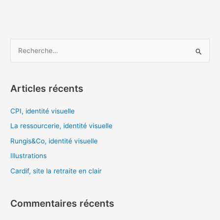
R
e
c
Articles récents
h
e
CPI, identité visuelle
r
La ressourcerie, identité visuelle
c
Rungis&Co, identité visuelle
h
Illustrations
e
Cardif, site la retraite en clair
r
:
Commentaires récents