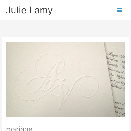
Aller
Julie Lamy
au
contenu
mariage