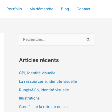
Portfolio
Ma démarche
Blog
Contact
R
e
c
Articles récents
h
e
CPI, identité visuelle
r
La ressourcerie, identité visuelle
c
Rungis&Co, identité visuelle
h
Illustrations
e
Cardif, site la retraite en clair
r