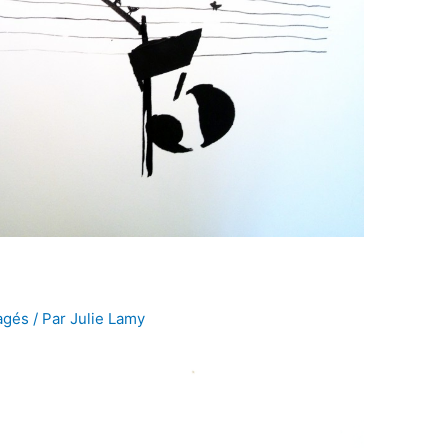
agés
/ Par
Julie Lamy