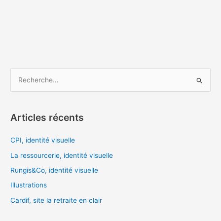
R
e
c
Articles récents
h
e
CPI, identité visuelle
r
La ressourcerie, identité visuelle
c
Rungis&Co, identité visuelle
h
Illustrations
e
Cardif, site la retraite en clair
r