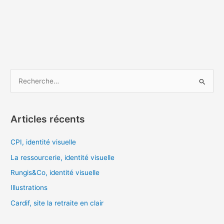
R
e
c
Articles récents
h
e
CPI, identité visuelle
r
La ressourcerie, identité visuelle
c
Rungis&Co, identité visuelle
h
Illustrations
e
Cardif, site la retraite en clair
r